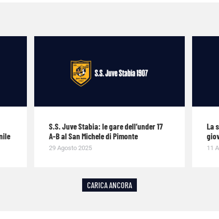
S.S. Juve Stabia: le gare dell’under 17
La 
nile
A-B al San Michele di Pimonte
giov
29 Agosto 2025
11 A
CARICA ANCORA