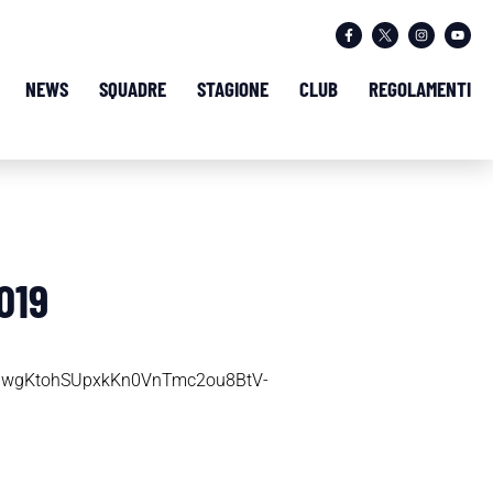
NEWS
SQUADRE
STAGIONE
CLUB
REGOLAMENTI
019
NSUwgKtohSUpxkKn0VnTmc2ou8BtV-