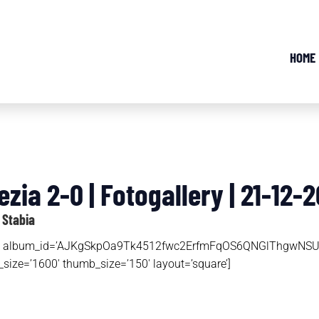
HOME
zia 2-0 | Fotogallery | 21-12-2
 Stabia
photos’ album_id=’AJKgSkpOa9Tk4512fwc2ErfmFqOS6QNGlThgw
size=’1600′ thumb_size=’150′ layout=’square’]