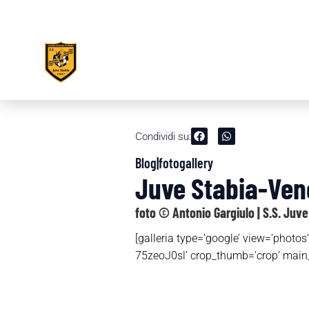
Condividi su:
Blog|fotogallery
Juve Stabia-Vene
foto © Antonio Gargiulo | S.S. Juve
[galleria type=’google’ view=’
75zeoJ0sl’ crop_thumb=’crop’ main_