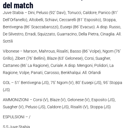
del match
Juve Stabia – Dini, Peluso (92’ Davi), Tonucci, Caldore, Panico (81’
Dell’Orfanello), Altobelli, Schiavi, Ceccarelli (81’ Esposito), Stoppa,
Bentivegna (86’ Scaccabarozzi), Eusepi (86’ Evacuo). A disp. Russo,
De Silvestro, Erradi, Squizzato, Guarracino, Della Pietra, Cinaglia. All.
Sottili
Vibonese – Marson, Mahrous, Risaliti, Basso (86’ Volpe), Ngom (76’
Grillo), Zibert (76’ Bellini), Blaze (63’ Gelonese), Corsi, Suagher,
Cattaneo (86’ La Ragione), Curiale. A disp. Mengoni, Polidori, La
Ragione, Volpe, Panati, Carosso, Benkhalqui. All. Orlandi
GOL – 51’ Bentivegna (JS), 75’ Ngom (V), 80’ Eusepi (JS), 95’ Stoppa
(JS)
AMMONIZIONI – Corsi (V), Blaze (V), Gelonese (V), Esposito (JS),
Suagher (V), Peluso (JS), Caldore (JS), Risaliti (V), Stoppa (JS)
ESPULSIONI – /
S.S Juve Stabia