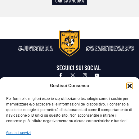
CARICA ANCORA
#JUVESTABIA
#WEARETHEWASPS
SEGUICI SUI SOCIAL
Privacy Policy
Cookie Policy
Termini e condizioni generali
Gestisci Consenso
Per fornire le migliori esperienze, utilizziamo tecnologie come i cookie per
La Società ha nominato il Responsabile della Protezione dei Dati Personali (DPO), figura specializzata che vigila sulle modalità
memorizzare e/o accedere alle informazioni del dispositivo. Il consenso a
adottate dalla nostra Società per tutelare i Suoi dati personali.
queste tecnologie ci permetterà di elaborare dati come il comportamento di
navigazione o ID unici su questo sito. Non acconsentire o ritirare il
Per contattare il DPO può scrivere a
consenso può influire negativamente su alcune caratteristiche e funzioni.
dpo@ssjuvestabia.it
Gestisci servizi
Può contattare sempre