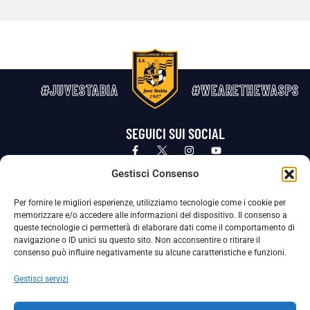
#JUVESTABIA
#WEARETHEWASPS
SEGUICI SUI SOCIAL
Privacy Policy
Cookie Policy
Termini e condizioni generali
Gestisci Consenso
Per fornire le migliori esperienze, utilizziamo tecnologie come i cookie per
La Società ha nominato il Responsabile della Protezione dei Dati Personali (DPO), figura specializzata che vigila sulle modalità
memorizzare e/o accedere alle informazioni del dispositivo. Il consenso a
adottate dalla nostra Società per tutelare i Suoi dati personali.
queste tecnologie ci permetterà di elaborare dati come il comportamento di
navigazione o ID unici su questo sito. Non acconsentire o ritirare il
Per contattare il DPO può scrivere a
consenso può influire negativamente su alcune caratteristiche e funzioni.
dpo@ssjuvestabia.it
Gestisci servizi
Può contattare sempre
dpo@ssjuvestabia.it