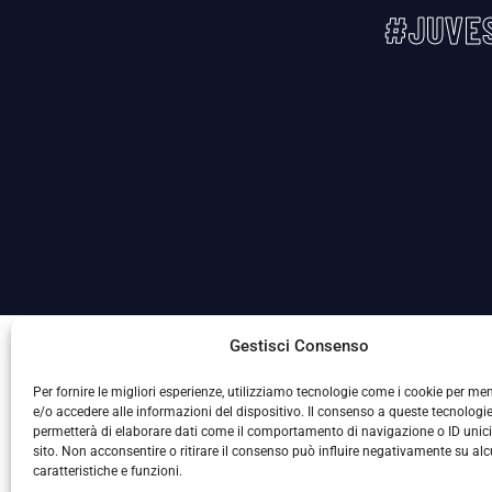
#JUVES
La Società ha nominato il Responsabile della Protezione
Gestisci Consenso
Per fornire le migliori esperienze, utilizziamo tecnologie come i cookie per m
e/o accedere alle informazioni del dispositivo. Il consenso a queste tecnologie
permetterà di elaborare dati come il comportamento di navigazione o ID unic
sito. Non acconsentire o ritirare il consenso può influire negativamente su al
caratteristiche e funzioni.