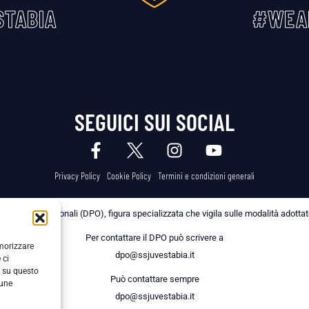
TABIA
#WEA
SEGUICI SUI SOCIAL
Privacy Policy
Cookie Policy
Termini e condizioni generali
 dei Dati Personali (DPO), figura specializzata che vigila sulle modalità adottate 
Per contattare il DPO può scrivere a
emorizzare
dpo@ssjuvestabia.it
 ci
i su questo
Può contattare sempre
cune
dpo@ssjuvestabia.it