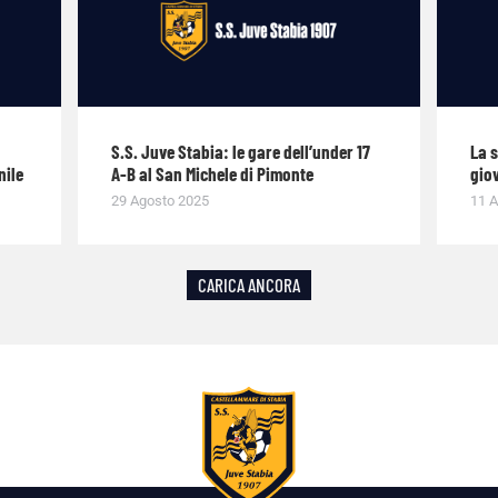
S.S. Juve Stabia: le gare dell’under 17
La 
nile
A-B al San Michele di Pimonte
giov
29 Agosto 2025
11 A
CARICA ANCORA