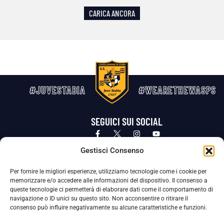
CARICA ANCORA
#JUVESTABIA
#WEARETHEWASPS
SEGUICI SUI SOCIAL
Privacy Policy
Cookie Policy
Termini e condizioni generali
Gestisci Consenso
Per fornire le migliori esperienze, utilizziamo tecnologie come i cookie per
La Società ha nominato il Responsabile della Protezione dei Dati Personali (DPO), figura specializzata che vigila sulle modalità
memorizzare e/o accedere alle informazioni del dispositivo. Il consenso a
adottate dalla nostra Società per tutelare i Suoi dati personali.
queste tecnologie ci permetterà di elaborare dati come il comportamento di
navigazione o ID unici su questo sito. Non acconsentire o ritirare il
Per contattare il DPO può scrivere a
consenso può influire negativamente su alcune caratteristiche e funzioni.
dpo@ssjuvestabia.it