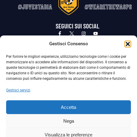
#JUVESTABIA
#WEARETHEWASPS
SEGUICI SUI SOCIAL
Privacy Policy
Cookie Policy
Termini e condizioni generali
Gestisci Consenso
Per fornire le migliori esperienze, utilizziamo tecnologie come i cookie per
La Società ha nominato il Responsabile della Protezione dei Dati Personali (DPO), figura specializzata che vigila sulle modalità
memorizzare e/o accedere alle informazioni del dispositivo. Il consenso a
adottate dalla nostra Società per tutelare i Suoi dati personali.
queste tecnologie ci permetterà di elaborare dati come il comportamento di
navigazione o ID unici su questo sito. Non acconsentire o ritirare il
Per contattare il DPO può scrivere a
consenso può influire negativamente su alcune caratteristiche e funzioni.
dpo@ssjuvestabia.it
Gestisci servizi
Può contattare sempre
dpo@ssjuvestabia.it
Accetta
anche per quanto riguarda la normativa vigente in materia di Whistleblowing.
Nega
La Società ha inoltre adottato un proprio Codice Etico, consultabile al seguente link:
Visualizza le preferenze
Scarica il Codice Etico