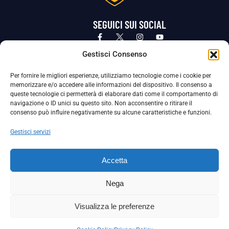
SEGUICI SUI SOCIAL
Privacy Policy
Cookie Policy
Termini e condizioni generali
Gestisci Consenso
Per fornire le migliori esperienze, utilizziamo tecnologie come i cookie per
La Società ha nominato il Responsabile della Protezione dei Dati Personali (DPO), figura specializzata che vigila sulle modalità
memorizzare e/o accedere alle informazioni del dispositivo. Il consenso a
adottate dalla nostra Società per tutelare i Suoi dati personali.
queste tecnologie ci permetterà di elaborare dati come il comportamento di
navigazione o ID unici su questo sito. Non acconsentire o ritirare il
Per contattare il DPO può scrivere a
consenso può influire negativamente su alcune caratteristiche e funzioni.
dpo@ssjuvestabia.it
Gestisci servizi
Può contattare sempre
dpo@ssjuvestabia.it
Accetta
anche per quanto riguarda la normativa vigente in materia di Whistleblowing.
Nega
La Società ha inoltre adottato un proprio Codice Etico, consultabile al seguente link:
Visualizza le preferenze
Scarica il Codice Etico