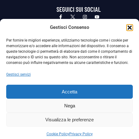
SEGUICI SUI SOCIAL
Privacy Policy
Cookie Policy
Termini e condizioni generali
Gestisci Consenso
Per fornire le migliori esperienze, utilizziamo tecnologie come i cookie per
La Società ha nominato il Responsabile della Protezione dei Dati Personali (DPO), figura specializzata che vigila sulle modalità
memorizzare e/o accedere alle informazioni del dispositivo. Il consenso a
adottate dalla nostra Società per tutelare i Suoi dati personali.
queste tecnologie ci permetterà di elaborare dati come il comportamento di
navigazione o ID unici su questo sito. Non acconsentire o ritirare il
Per contattare il DPO può scrivere a
consenso può influire negativamente su alcune caratteristiche e funzioni.
dpo@ssjuvestabia.it
Gestisci servizi
Può contattare sempre
dpo@ssjuvestabia.it
Accetta
anche per quanto riguarda la normativa vigente in materia di Whistleblowing.
Nega
La Società ha inoltre adottato un proprio Codice Etico, consultabile al seguente link:
Visualizza le preferenze
Scarica il Codice Etico
Cookie Policy
Privacy Policy
Copyright © 2024 – S.S. JUVE STABIA 1907 | P.IVA: 04246411211 | Tutti i diritti sono riservati | Made with
by
Rossi Web Media