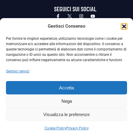
SEGUICI SUI SOCIAL
Privacy Policy
Cookie Policy
Termini e condizioni generali
Gestisci Consenso
Per fornire le migliori esperienze, utilizziamo tecnologie come i cookie per
La Società ha nominato il Responsabile della Protezione dei Dati Personali (DPO), figura specializzata che vigila sulle modalità
memorizzare e/o accedere alle informazioni del dispositivo. Il consenso a
adottate dalla nostra Società per tutelare i Suoi dati personali.
queste tecnologie ci permetterà di elaborare dati come il comportamento di
navigazione o ID unici su questo sito. Non acconsentire o ritirare il
Per contattare il DPO può scrivere a
consenso può influire negativamente su alcune caratteristiche e funzioni.
dpo@ssjuvestabia.it
Gestisci servizi
Può contattare sempre
dpo@ssjuvestabia.it
Accetta
anche per quanto riguarda la normativa vigente in materia di Whistleblowing.
Nega
La Società ha inoltre adottato un proprio Codice Etico, consultabile al seguente link:
Visualizza le preferenze
Scarica il Codice Etico
Cookie Policy
Privacy Policy
Copyright © 2024 – S.S. JUVE STABIA 1907 | P.IVA: 04246411211 | Tutti i diritti sono riservati | Made with
by
Rossi Web Media