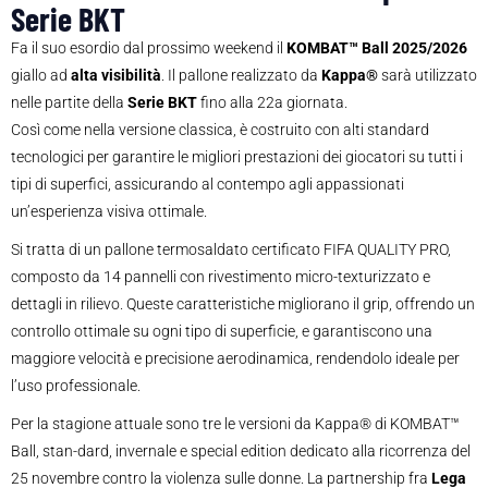
Serie BKT
Fa il suo esordio dal prossimo weekend il
KOMBAT™ Ball 2025/2026
giallo ad
alta visibilità
. Il pallone realizzato da
Kappa®
sarà utilizzato
nelle partite della
Serie BKT
fino alla 22a giornata.
Così come nella versione classica, è costruito con alti standard
tecnologici per garantire le migliori prestazioni dei giocatori su tutti i
tipi di superfici, assicurando al contempo agli appassionati
un’esperienza visiva ottimale.
Si tratta di un pallone termosaldato certificato FIFA QUALITY PRO,
composto da 14 pannelli con rivestimento micro-texturizzato e
dettagli in rilievo. Queste caratteristiche migliorano il grip, offrendo un
controllo ottimale su ogni tipo di superficie, e garantiscono una
maggiore velocità e precisione aerodinamica, rendendolo ideale per
l’uso professionale.
Per la stagione attuale sono tre le versioni da Kappa® di KOMBAT™
Ball, stan-dard, invernale e special edition dedicato alla ricorrenza del
25 novembre contro la violenza sulle donne. La partnership fra
Lega