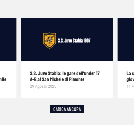
S.S. Juve Stabia: le gare dell’under 17
La 
nile
A-B al San Michele di Pimonte
giov
29 Agosto 2025
11 A
CARICA ANCORA