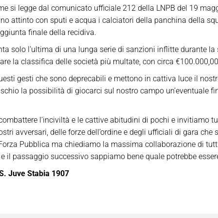
me si legge dal comunicato ufficiale 212 della LNPB del 19 maggi
anno attinto con sputi e acqua i calciatori della panchina della 
ggiunta finale della recidiva.
solo l’ultima di una lunga serie di sanzioni inflitte durante la
re la classifica delle società più multate, con circa €100.000,0
ti gesti che sono deprecabili e mettono in cattiva luce il nostr
rischio la possibilità di giocarci sul nostro campo un’eventuale f
mbattere l’inciviltà e le cattive abitudini di pochi e invitiamo t
stri avversari, delle forze dell’ordine e degli ufficiali di gara ch
 Forza Pubblica ma chiediamo la massima collaborazione di tutti 
io, e il passaggio successivo sappiamo bene quale potrebbe esser
S. Juve Stabia 1907