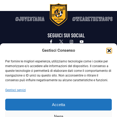
#JUVESTABIA
#WEARETHEWASPS
SEGUICI SUI SOCIAL
Privacy Policy
Cookie Policy
Termini e condizioni generali
Gestisci Consenso
Per fornire le migliori esperienze, utilizziamo tecnologie come i cookie per
La Società ha nominato il Responsabile della Protezione dei Dati Personali (DPO), figura specializzata che vigila sulle modalità
memorizzare e/o accedere alle informazioni del dispositivo. Il consenso a
adottate dalla nostra Società per tutelare i Suoi dati personali.
queste tecnologie ci permetterà di elaborare dati come il comportamento di
navigazione o ID unici su questo sito. Non acconsentire o ritirare il
Per contattare il DPO può scrivere a
consenso può influire negativamente su alcune caratteristiche e funzioni.
dpo@ssjuvestabia.it
Gestisci servizi
Può contattare sempre
dpo@ssjuvestabia.it
Accetta
anche per quanto riguarda la normativa vigente in materia di Whistleblowing.
Nega
La Società ha inoltre adottato un proprio Codice Etico, consultabile al seguente link: