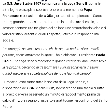
La
S.S. Juve Stabia 1907 comunica
che la
Lega Serie B
, come le
altre leghe e discipline sportive, onorerà la memoria di
Papa
Francesco
in occasione della
35a
giornata di campionato. Il Santo
Padre, grande appassionato di sport e in particolare di calcio, ha
sempre riconosciuto nel gioco del pallone uno straordinario veicolo di
valori cristiani autentici quali il rispetto, l’etica e la responsabilità
sociale.
“
Un omaggio sentito a un Uomo che ha saputo parlare al cuore delle
persone, anche attraverso lo sport
– ha dichiarato il Presidente
Paolo
Bedin
-.
La Lega Serie B raccoglie la grande eredità di Papa Francesco e
la fa propria, cercando di trasformare i Suoi insegnamenti in azioni
quotidiane per una società migliore dentro e fuori dal campo
”.
Durante questo turno tutte le società della Lega Serie B, su
disposizione del
CONI
e della
FIGC
, indosseranno una fascia di lutto
al braccio e verrà osservato un minuto di raccoglimento prima del
calcio d’inizio, in segno di rispetto e gratitudine nei confronti del Santo
Padre.