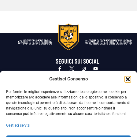
#JUVESTABIA
#WEARETHEWASPS
SEGUICI SUI SOCIAL
Privacy Policy
Cookie Policy
Termini e condizioni generali
Gestisci Consenso
Per fornire le migliori esperienze, utilizziamo tecnologie come i cookie per
La Società ha nominato il Responsabile della Protezione dei Dati Personali (DPO), figura specializzata che vigila sulle modalità
memorizzare e/o accedere alle informazioni del dispositivo. Il consenso a
adottate dalla nostra Società per tutelare i Suoi dati personali.
queste tecnologie ci permetterà di elaborare dati come il comportamento di
navigazione o ID unici su questo sito. Non acconsentire o ritirare il
Per contattare il DPO può scrivere a
consenso può influire negativamente su alcune caratteristiche e funzioni.
dpo@ssjuvestabia.it
Gestisci servizi
Può contattare sempre