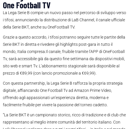
One Football TV
La Lega Serie B
compie un nuovo passo nel percorso di sviluppo verso
i tifosi, annunciando la distribuzione di
LaB Channel
, il canale ufficiale
della
Serie BKT
, anche su
OneFootball TV.
Grazie a questo accordo, i tifosi potranno seguire tutte le partite della
Serie BKT
in diretta
e rivedere gli highlights post-gara
in tutto il
mondo, Italia compresa.
Il canale, fruibile tramite l’APP di OneFootball
Tv, sarà accessibile già da questo fine settimana da dispositivi mobili,
sito web e smart Tv.
L’abbonamento stagionale sarà disponibile al
prezzo di €89,
99
(con lancio promozionale a €69,99).
Con questa partnership, la Lega Serie B rafforza la propria strategia
digitale, affiancando One Football Tv ad
Amazon Prime Video
,
offrendo agli appassionati un’esperienza diretta, moderna e
facilmente fruibile per vivere la passione del torneo cadetto.
“
La Serie BKT è un campionato storico, ricco di tradizione e di club che
rappresentano al meglio intere comunità del territorio italiano. Con