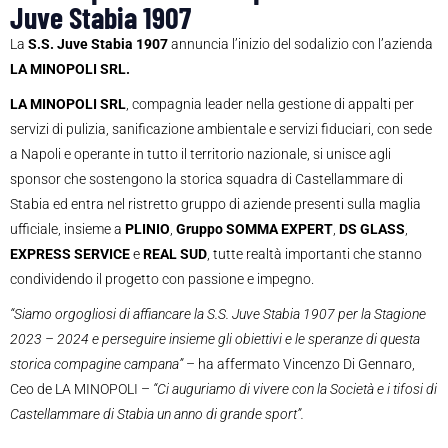
Juve Stabia 1907
La
S.S. Juve Stabia 1907
annuncia l’inizio del sodalizio con l’azienda
LA MINOPOLI
SRL.
LA MINOPOLI SRL
, compagnia leader nella gestione di appalti per
servizi di pulizia, sanificazione ambientale e servizi fiduciari, con sede
a Napoli e operante in tutto il territorio nazionale, si unisce agli
sponsor che sostengono la storica squadra di Castellammare di
Stabia ed entra nel ristretto gruppo di aziende presenti sulla maglia
ufficiale, insieme a
PLINIO
,
Gruppo SOMMA EXPERT
,
DS GLASS
,
EXPRESS SERVICE
e
REAL SUD
, tutte realtà importanti che stanno
condividendo il progetto con passione e impegno.
“Siamo orgogliosi di affiancare la S.S. Juve Stabia 1907 per la Stagione
2023 – 2024 e perseguire insieme gli obiettivi e le speranze di questa
storica compagine campana”
– ha affermato Vincenzo Di Gennaro,
Ceo de LA MINOPOLI –
“Ci auguriamo di vivere con la Società e i tifosi di
Castellammare di Stabia un anno di grande sport”.