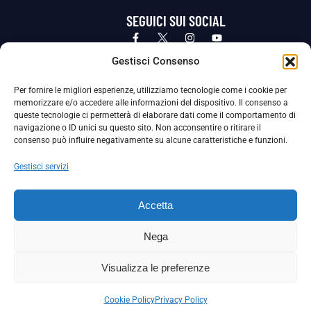
SEGUICI SUI SOCIAL
Privacy Policy
Cookie Policy
Termini e condizioni generali
Gestisci Consenso
Per fornire le migliori esperienze, utilizziamo tecnologie come i cookie per
La Società ha nominato il Responsabile della Protezione dei Dati Personali (DPO), figura specializzata che vigila sulle modalità
memorizzare e/o accedere alle informazioni del dispositivo. Il consenso a
adottate dalla nostra Società per tutelare i Suoi dati personali.
queste tecnologie ci permetterà di elaborare dati come il comportamento di
navigazione o ID unici su questo sito. Non acconsentire o ritirare il
Per contattare il DPO può scrivere a
consenso può influire negativamente su alcune caratteristiche e funzioni.
dpo@ssjuvestabia.it
Gestisci servizi
Può contattare sempre
dpo@ssjuvestabia.it
Accetta
anche per quanto riguarda la normativa vigente in materia di Whistleblowing.
Nega
La Società ha inoltre adottato un proprio Codice Etico, consultabile al seguente link:
Visualizza le preferenze
Scarica il Codice Etico
Cookie Policy
Privacy Policy
Copyright © 2024 – S.S. JUVE STABIA 1907 | P.IVA: 04246411211 | Tutti i diritti sono riservati | Made with
by
Rossi Web Media