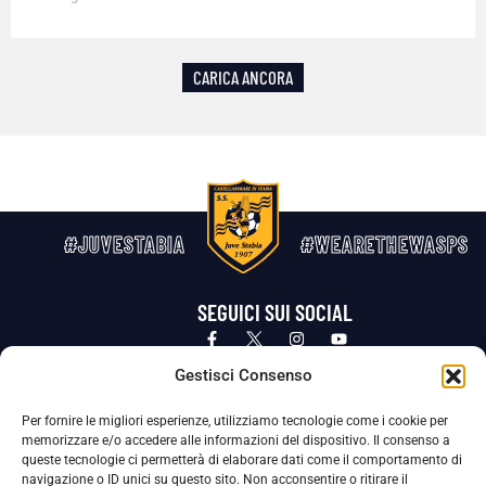
CARICA ANCORA
#JUVESTABIA
#WEARETHEWASPS
SEGUICI SUI SOCIAL
Privacy Policy
Cookie Policy
Termini e condizioni generali
Gestisci Consenso
Per fornire le migliori esperienze, utilizziamo tecnologie come i cookie per
La Società ha nominato il Responsabile della Protezione dei Dati Personali (DPO), figura specializzata che vigila sulle modalità
memorizzare e/o accedere alle informazioni del dispositivo. Il consenso a
adottate dalla nostra Società per tutelare i Suoi dati personali.
queste tecnologie ci permetterà di elaborare dati come il comportamento di
navigazione o ID unici su questo sito. Non acconsentire o ritirare il