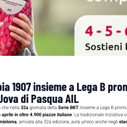
bia 1907 insieme a Lega B pro
Uova di Pasqua AIL
a
che nella
32a
giornata della
Serie BKT
insieme a Lega B promu
 aprile in oltre 4.900 piazze italiane
. La tradizionale iniziativa 
e mieloma
, arrivata alla 32a edizione, avrà un’eco anche negli
stad