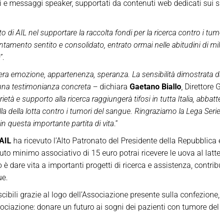
 messaggi speaker, supportati da contenuti web dedicati sui siti
o di AIL nel supportare la raccolta fondi per la ricerca contro i tu
tamento sentito e consolidato, entrato ormai nelle abitudini di mili
”
.
nera emozione, appartenenza, speranza. La sensibilità dimostrata da
na testimonianza concreta
– dichiara
Gaetano Biallo
, Direttore 
ietà e supporto alla ricerca raggiungerà tifosi in tutta Italia, abbat
a della lotta contro i tumori del sangue. Ringraziamo la Lega Serie
in questa importante partita di vita
.”
AIL
ha ricevuto l’Alto Patronato del Presidente della Repubblica 
buto minimo associativo di 15 euro potrai ricevere le uova al latt
vo è dare vita a importanti progetti di ricerca e assistenza, contr
ue.
ibili grazie al logo dell’Associazione presente sulla confezione
ciazione: donare un futuro ai sogni dei pazienti con tumore de