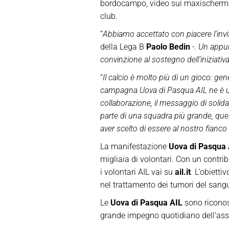
bordocampo, video sui maxischermi e
club.
“
Abbiamo accettato con piacere l’invit
della Lega B
Paolo Bedin
-. Un appun
convinzione al sostegno dell’iniziativa
“
Il calcio è molto più di un gioco: ge
campagna Uova di Pasqua AIL ne è u
collaborazione, il messaggio di solidar
parte di una squadra più grande, quell
aver scelto di essere al nostro fianco 
La manifestazione
Uova di Pasqua 
migliaia di volontari. Con un contri
i volontari AIL vai su
ail.it
. L’obietti
nel trattamento dei tumori del sang
Le
Uova di Pasqua AIL
sono riconosc
grande impegno quotidiano dell’asso