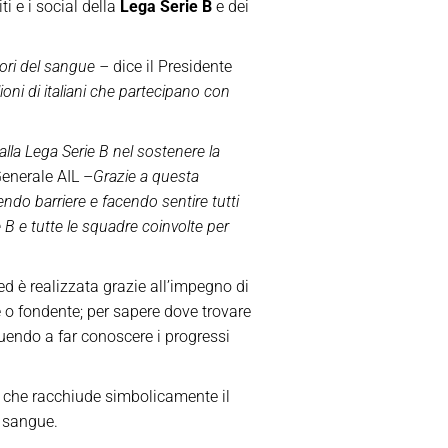
 e i social della
Lega Serie B
e dei
mori del sangue –
dice il Presidente
oni di italiani che partecipano con
lla Lega Serie B nel sostenere la
Generale AIL –
Grazie a questa
tendo barriere e facendo sentire tutti
 B e tutte le squadre coinvolte per
ed è realizzata grazie all’impegno di
e o fondente; per sapere dove trovare
ibuendo a far conoscere i progressi
, che racchiude simbolicamente il
l sangue.