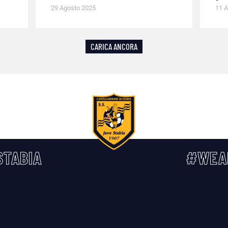
29 Agosto 2025
11 A
CARICA ANCORA
TABIA
#WEA