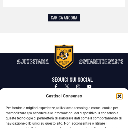
CARICA ANCORA
#JUVESTABIA
#WEARETHEWASPS
SEGUICI SUI SOCIAL
Privacy Policy
Cookie Policy
Termini e condizioni generali
Gestisci Consenso
Per fornire le migliori esperienze, utilizziamo tecnologie come i cookie per
La Società ha nominato il Responsabile della Protezione dei Dati Personali (DPO), figura specializzata che vigila sulle modalità
memorizzare e/o accedere alle informazioni del dispositivo. Il consenso a
adottate dalla nostra Società per tutelare i Suoi dati personali.
queste tecnologie ci permetterà di elaborare dati come il comportamento di
navigazione o ID unici su questo sito. Non acconsentire o ritirare il
Per contattare il DPO può scrivere a