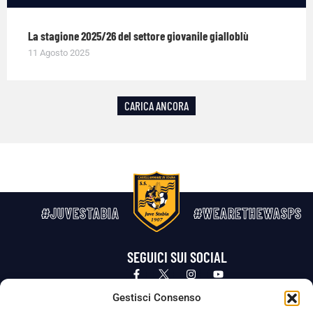
La stagione 2025/26 del settore giovanile gialloblù
11 Agosto 2025
CARICA ANCORA
#JUVESTABIA
#WEARETHEWASPS
SEGUICI SUI SOCIAL
Privacy Policy
Cookie Policy
Termini e condizioni generali
Gestisci Consenso