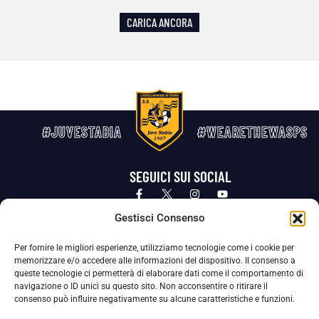
CARICA ANCORA
#JUVESTABIA
#WEARETHEWASPS
SEGUICI SUI SOCIAL
Privacy Policy
Cookie Policy
Termini e condizioni generali
Gestisci Consenso
Per fornire le migliori esperienze, utilizziamo tecnologie come i cookie per
La Società ha nominato il Responsabile della Protezione dei Dati Personali (DPO), figura specializzata che vigila sulle modalità
memorizzare e/o accedere alle informazioni del dispositivo. Il consenso a
adottate dalla nostra Società per tutelare i Suoi dati personali.
queste tecnologie ci permetterà di elaborare dati come il comportamento di
navigazione o ID unici su questo sito. Non acconsentire o ritirare il
Per contattare il DPO può scrivere a
consenso può influire negativamente su alcune caratteristiche e funzioni.
dpo@ssjuvestabia.it