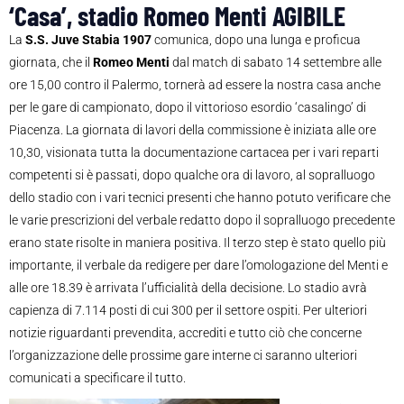
‘Casa’, stadio Romeo Menti AGIBILE
La
S.S. Juve Stabia 1907
comunica, dopo una lunga e proficua
giornata, che il
Romeo Menti
dal match di sabato 14 settembre alle
ore 15,00 contro il Palermo, tornerà ad essere la nostra casa anche
per le gare di campionato, dopo il vittorioso esordio ‘casalingo’ di
Piacenza. La giornata di lavori della commissione è iniziata alle ore
10,30, visionata tutta la documentazione cartacea per i vari reparti
competenti si è passati, dopo qualche ora di lavoro, al sopralluogo
dello stadio con i vari tecnici presenti che hanno potuto verificare che
le varie prescrizioni del verbale redatto dopo il sopralluogo precedente
erano state risolte in maniera positiva. Il terzo step è stato quello più
importante, il verbale da redigere per dare l’omologazione del Menti e
alle ore 18.39 è arrivata l’ufficialità della decisione. Lo stadio avrà
capienza di 7.114 posti di cui 300 per il settore ospiti. Per ulteriori
notizie riguardanti prevendita, accrediti e tutto ciò che concerne
l’organizzazione delle prossime gare interne ci saranno ulteriori
comunicati a specificare il tutto.