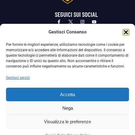
SEGUICI SUI SOCIAL
Privacy Policy
Cookie Policy
Termini e condizioni generali
Gestisci Consenso
Per fornire le migliori esperienze, utilizziamo tecnologie come i cookie per
La Società ha nominato il Responsabile della Protezione dei Dati Personali (DPO), figura specializzata che vigila sulle modalità
memorizzare e/o accedere alle informazioni del dispositivo. Il consenso a
adottate dalla nostra Società per tutelare i Suoi dati personali.
queste tecnologie ci permetterà di elaborare dati come il comportamento di
navigazione o ID unici su questo sito. Non acconsentire o ritirare il
Per contattare il DPO può scrivere a
consenso può influire negativamente su alcune caratteristiche e funzioni.
dpo@ssjuvestabia.it
Gestisci servizi
Può contattare sempre
dpo@ssjuvestabia.it
Accetta
anche per quanto riguarda la normativa vigente in materia di Whistleblowing.
Nega
La Società ha inoltre adottato un proprio Codice Etico, consultabile al seguente link:
Visualizza le preferenze
Scarica il Codice Etico