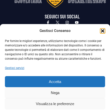
#JUVESTABIA
#WEARETHEWASPS
SEGUICI SUI SOCIAL
Privacy Policy
Cookie Policy
Termini e condizioni generali
Gestisci Consenso
Per fornire le migliori esperienze, utilizziamo tecnologie come i cookie per
La Società ha nominato il Responsabile della Protezione dei Dati Personali (DPO), figura specializzata che vigila sulle modalità
memorizzare e/o accedere alle informazioni del dispositivo. Il consenso a
adottate dalla nostra Società per tutelare i Suoi dati personali.
queste tecnologie ci permetterà di elaborare dati come il comportamento di
navigazione o ID unici su questo sito. Non acconsentire o ritirare il
Per contattare il DPO può scrivere a
consenso può influire negativamente su alcune caratteristiche e funzioni.
dpo@ssjuvestabia.it
Gestisci servizi
Può contattare sempre
dpo@ssjuvestabia.it
Accetta
anche per quanto riguarda la normativa vigente in materia di Whistleblowing.
Nega
La Società ha inoltre adottato un proprio Codice Etico, consultabile al seguente link:
Visualizza le preferenze
Scarica il Codice Etico