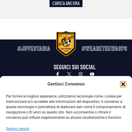
CARICA ANCORA
#JUVESTABIA
#WEARETHEWASPS
SEGUICI SUI SOCIAL
Privacy Policy
Cookie Policy
Termini e condizioni generali
Gestisci Consenso
Per fornire le migliori esperienze, utilizziamo tecnologie come i cookie per
La Società ha nominato il Responsabile della Protezione dei Dati Personali (DPO), figura specializzata che vigila sulle modalità
memorizzare e/o accedere alle informazioni del dispositivo. Il consenso a
adottate dalla nostra Società per tutelare i Suoi dati personali.
queste tecnologie ci permetterà di elaborare dati come il comportamento di
navigazione o ID unici su questo sito. Non acconsentire o ritirare il
Per contattare il DPO può scrivere a
consenso può influire negativamente su alcune caratteristiche e funzioni.
dpo@ssjuvestabia.it
Gestisci servizi