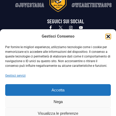
#JUVESTABIA
#WEARETHEWASPS
SEGUICI SUI SOCIAL
Privacy Policy
Cookie Policy
Termini e condizioni generali
Gestisci Consenso
Per fornire le migliori esperienze, utilizziamo tecnologie come i cookie per
La Società ha nominato il Responsabile della Protezione dei Dati Personali (DPO), figura specializzata che vigila sulle modalità
memorizzare e/o accedere alle informazioni del dispositivo. Il consenso a
adottate dalla nostra Società per tutelare i Suoi dati personali.
queste tecnologie ci permetterà di elaborare dati come il comportamento di
navigazione o ID unici su questo sito. Non acconsentire o ritirare il
Per contattare il DPO può scrivere a
consenso può influire negativamente su alcune caratteristiche e funzioni.
dpo@ssjuvestabia.it
Gestisci servizi
Può contattare sempre
dpo@ssjuvestabia.it
Accetta
anche per quanto riguarda la normativa vigente in materia di Whistleblowing.
Nega
La Società ha inoltre adottato un proprio Codice Etico, consultabile al seguente link:
Visualizza le preferenze
Scarica il Codice Etico