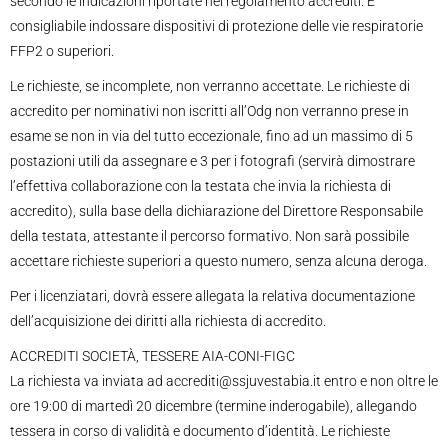
secondo le indicazioni riportate nel regolamento accrediti. E’
consigliabile indossare dispositivi di protezione delle vie respiratorie
FFP2 o superiori.
Le richieste, se incomplete, non verranno accettate. Le richieste di
accredito per nominativi non iscritti all’Odg non verranno prese in
esame se non in via del tutto eccezionale, fino ad un massimo di 5
postazioni utili da assegnare e 3 per i fotografi (servirà dimostrare
l’effettiva collaborazione con la testata che invia la richiesta di
accredito), sulla base della dichiarazione del Direttore Responsabile
della testata, attestante il percorso formativo. Non sarà possibile
accettare richieste superiori a questo numero, senza alcuna deroga.
Per i licenziatari, dovrà essere allegata la relativa documentazione
dell’acquisizione dei diritti alla richiesta di accredito.
ACCREDITI SOCIETÀ, TESSERE AIA-CONI-FIGC
La richiesta va inviata ad accrediti@ssjuvestabia.it entro e non oltre le
ore 19:00 di martedì 20 dicembre (termine inderogabile), allegando
tessera in corso di validità e documento d’identità. Le richieste