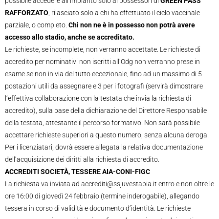
possibile accedere all’impianto solo ai possessori di
GREEN PASS
RAFFORZATO
, rilasciato solo a chi ha effettuato il ciclo vaccinale
parziale, o completo.
Chi non ne è in possesso non potrà avere
accesso allo stadio, anche se accreditato.
Le richieste, se incomplete, non verranno accettate. Le richieste di
accredito per nominativi non iscritti all’Odg non verranno prese in
esame se non in via del tutto eccezionale, fino ad un massimo di 5
postazioni utili da assegnare e 3 per i fotografi (servirà dimostrare
l’effettiva collaborazione con la testata che invia la richiesta di
accredito), sulla base della dichiarazione del Direttore Responsabile
della testata, attestante il percorso formativo. Non sarà possibile
accettare richieste superiori a questo numero, senza alcuna deroga.
Per i licenziatari, dovrà essere allegata la relativa documentazione
dell’acquisizione dei diritti alla richiesta di accredito.
ACCREDITI SOCIETÀ, TESSERE AIA-CONI-FIGC
La richiesta va inviata ad accrediti@ssjuvestabia.it entro e non oltre le
ore 16:00 di giovedì 24 febbraio (termine inderogabile), allegando
tessera in corso di validità e documento d’identità. Le richieste