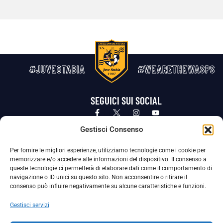
#JUVESTABIA
#WEARETHEWASPS
SEGUICI SUI SOCIAL
Privacy Policy
Cookie Policy
Termini e condizioni generali
Gestisci Consenso
Per fornire le migliori esperienze, utilizziamo tecnologie come i cookie per
La Società ha nominato il Responsabile della Protezione dei Dati Personali (DPO), figura specializzata che vigila sulle modalità
memorizzare e/o accedere alle informazioni del dispositivo. Il consenso a
adottate dalla nostra Società per tutelare i Suoi dati personali.
queste tecnologie ci permetterà di elaborare dati come il comportamento di
navigazione o ID unici su questo sito. Non acconsentire o ritirare il
Per contattare il DPO può scrivere a
consenso può influire negativamente su alcune caratteristiche e funzioni.
dpo@ssjuvestabia.it
Gestisci servizi
Può contattare sempre