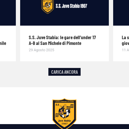
S.S. Juve Stabia: le gare dell’under 17
La 
nile
A-B al San Michele di Pimonte
giov
29 Agosto 2025
11 A
CARICA ANCORA