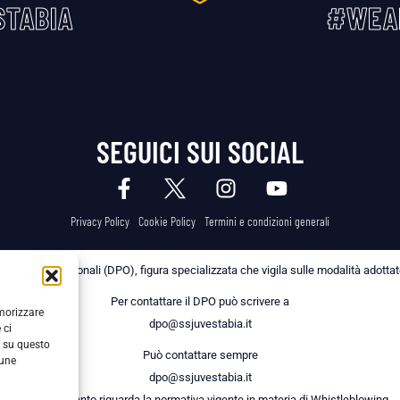
TABIA
#WEA
SEGUICI SUI SOCIAL
Privacy Policy
Cookie Policy
Termini e condizioni generali
 dei Dati Personali (DPO), figura specializzata che vigila sulle modalità adottate 
Per contattare il DPO può scrivere a
emorizzare
dpo@ssjuvestabia.it
 ci
i su questo
Può contattare sempre
cune
dpo@ssjuvestabia.it
anche per quanto riguarda la normativa vigente in materia di Whistleblowing.