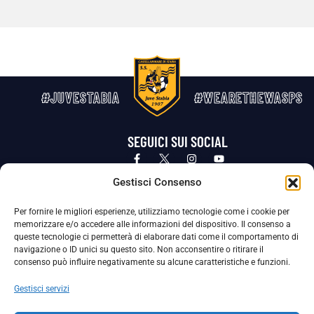
#JUVESTABIA
#WEARETHEWASPS
SEGUICI SUI SOCIAL
Privacy Policy
Cookie Policy
Termini e condizioni generali
Gestisci Consenso
Per fornire le migliori esperienze, utilizziamo tecnologie come i cookie per
La Società ha nominato il Responsabile della Protezione dei Dati Personali (DPO), figura specializzata che vigila sulle modalità
memorizzare e/o accedere alle informazioni del dispositivo. Il consenso a
adottate dalla nostra Società per tutelare i Suoi dati personali.
queste tecnologie ci permetterà di elaborare dati come il comportamento di
navigazione o ID unici su questo sito. Non acconsentire o ritirare il
Per contattare il DPO può scrivere a
consenso può influire negativamente su alcune caratteristiche e funzioni.
dpo@ssjuvestabia.it
Gestisci servizi
Può contattare sempre