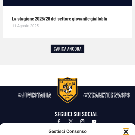
La stagione 2025/26 del settore giovanile gialloblù
11 Agosto 2025
CARICA ANCORA
#JUVESTABIA
#WEARETHEWASPS
SEGUICI SUI SOCIAL
Privacy Policy
Cookie Policy
Termini e condizioni generali
Gestisci Consenso