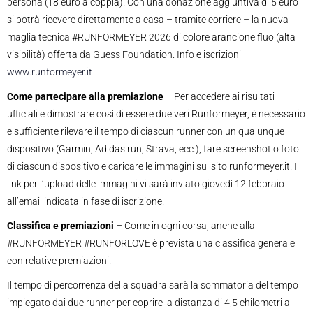
persona (18 euro a coppia). Con una donazione aggiuntiva di 5 euro
si potrà ricevere direttamente a casa – tramite corriere – la nuova
maglia tecnica #RUNFORMEYER 2026 di colore arancione fluo (alta
visibilità) offerta da Guess Foundation. Info e iscrizioni
www.runformeyer.it
Come partecipare alla premiazione
– Per accedere ai risultati
ufficiali e dimostrare così di essere due veri Runformeyer, è necessario
e sufficiente rilevare il tempo di ciascun runner con un qualunque
dispositivo (Garmin, Adidas run, Strava, ecc.), fare screenshot o foto
di ciascun dispositivo e caricare le immagini sul sito runformeyer.it. Il
link per l’upload delle immagini vi sarà inviato giovedì 12 febbraio
all’email indicata in fase di iscrizione.
Classifica e premiazioni
– Come in ogni corsa, anche alla
#RUNFORMEYER #RUNFORLOVE è prevista una classifica generale
con relative premiazioni.
Il tempo di percorrenza della squadra sarà la sommatoria del tempo
impiegato dai due runner per coprire la distanza di 4,5 chilometri a