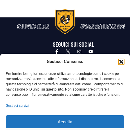
#JUVESTABIA
#WEARETHEWASPS
SEGUICI SUI SOCIAL
Privacy Policy
Cookie Policy
Termini e condizioni generali
Gestisci Consenso
Per fornire le migliori esperienze, utilizziamo tecnologie come i cookie per
La Società ha nominato il Responsabile della Protezione dei Dati Personali (DPO), figura specializzata che vigila sulle modalità
memorizzare e/o accedere alle informazioni del dispositivo. Il consenso a
adottate dalla nostra Società per tutelare i Suoi dati personali.
queste tecnologie ci permetterà di elaborare dati come il comportamento di
navigazione o ID unici su questo sito. Non acconsentire o ritirare il
Per contattare il DPO può scrivere a
consenso può influire negativamente su alcune caratteristiche e funzioni.
dpo@ssjuvestabia.it
Gestisci servizi
Può contattare sempre
dpo@ssjuvestabia.it
Accetta
anche per quanto riguarda la normativa vigente in materia di Whistleblowing.