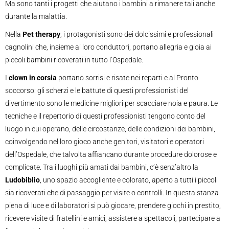
Ma sono tanti i progetti che aiutano i bambini a rimanere tali anche
durante la malattia.
Nella
Pet therapy
, i protagonisti sono dei dolcissimi e professionali
cagnolini che, insieme ai loro conduttori, portano allegria e gioia ai
piccoli bambini ricoverati in tutto l’Ospedale.
I
clown in corsia
portano sorrisi e risate nei reparti e al Pronto
soccorso: gli scherzi e le battute di questi professionisti del
divertimento sono le medicine migliori per scacciare noia e paura. Le
tecniche e il repertorio di questi professionisti tengono conto del
luogo in cui operano, delle circostanze, delle condizioni dei bambini,
coinvolgendo nel loro gioco anche genitori, visitatori e operatori
dell’Ospedale, che talvolta affiancano durante procedure dolorose e
complicate. Tra i luoghi più amati dai bambini, c’è senz’altro la
Ludobiblio
, uno spazio accogliente e colorato, aperto a tutti i piccoli
sia ricoverati che di passaggio per visite o controlli. In questa stanza
piena di luce e di laboratori si può giocare, prendere giochi in prestito,
ricevere visite di fratellini e amici, assistere a spettacoli, partecipare a