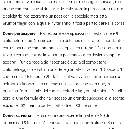
sottopancia tv, immagini su maxischermi e messaggio speaker, ma
anche contenuti social da parte dei calciatori. In particolare, calciatori
e calciatrici realizzeranno un post con la speciale maglietta
#runformeyer con la quale inviteranno i tifosi a partecipare alla corsa.
Come partecipare
– Partecipare è semplicissimo: basta correre 9
chilometri in due. Non ci sono limiti di tempo o di orario: l’importante è
che i runner che compongono la coppia percorrano 4,5 chilometri a
testa. I componenti della squadra possono correre insieme oppure
separati, l’unica regola da rispettare è quella di completare il
chilometraggio previsto in una delle giornate di venerdì 13, sabato 14
o domenica 15 febbraio 2025. L’iniziativa ovviamente non è aperta
soltanto a fidanzati, ma anche a tutti coloro che si amano, in
qualsiasi forma: amici del cuore, genitori e figli, nonni e nipoti, fratelli e
sorelle. Una formula che ha riscosso un grande successo: alla scorsa
edizione 2025 hanno partecipato oltre 3.900 persone.
Come iscriversi
– Le iscrizioni sono aperte fino alle ore 20 di
domenica 15 febbraio: è richiesta una donazione di almeno 9 euro a