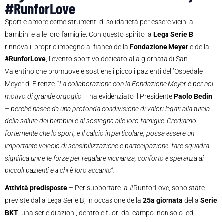
#RunforLove
Sport e amore come strumenti di solidarietà per essere vicini ai
bambini e alle loro famiglie. Con questo spirito la
Lega Serie B
rinnova il proprio impegno al fianco della
Fondazione Meyer
e della
#RunforLove
, l’evento sportivo dedicato alla giornata di San
Valentino che promuove e sostiene i piccoli pazienti dell’Ospedale
Meyer di Firenze. “
La collaborazione con la Fondazione Meyer è per noi
motivo di grande orgoglio
– ha evidenziato il Presidente
Paolo Bedin
–
perché nasce da una profonda condivisione di valori legati alla tutela
della salute dei bambini e al sostegno alle loro famiglie. Crediamo
fortemente che lo sport, e il calcio in particolare, possa essere un
importante veicolo di sensibilizzazione e partecipazione: fare squadra
significa unire le forze per regalare vicinanza, conforto e speranza ai
piccoli pazienti e a chi è loro accanto”.
Attività predisposte
– Per supportare la #RunforLove, sono state
previste dalla Lega Serie B, in occasione della
25a giornata
della
Serie
BKT
, una serie di azioni, dentro e fuori dal campo: non solo led,