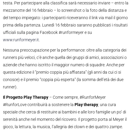
testa. Per partecipare alla classifica sarà necessario inviare – entro la
mezzanotte del 16 febbraio – lo screenshot o la foto della distanza e
del tempo impiegato: i partecipanti riceveranno il link via mail il giorno
prima della partenza. Lunedì 16 febbraio saranno pubblicati i risultati
ufficiali sulla pagina Facebook #runformeyer e su
www.runformeyer.it
.
Nessuna preoccupazione per la performance: oltre alla categoria dei
runners più veloci, c’è anche quella dei gruppi di amici, associazioni o
aziende che hanno iscritto il maggior numero di squadre. Anche per
questa edizione il “premio coppia più affiatata” (gli anni da cui ci si
conosce) e il premio “coppia più esperta” (la somma dell’età dei due
runner).
Il Progetto Play Therapy
– Come sempre, #RunforMeyer
#RunforLove contribuirà a sostenere la
Play therapy
, una cura
speciale che cerca di restituire ai bambini e alle loro famiglie un po’ di
serenità anche nel momento del ricovero. Il progetto porta al Meyer il
gioco, la lettura, la musica, l’allegria dei clown e dei quattro zampe.