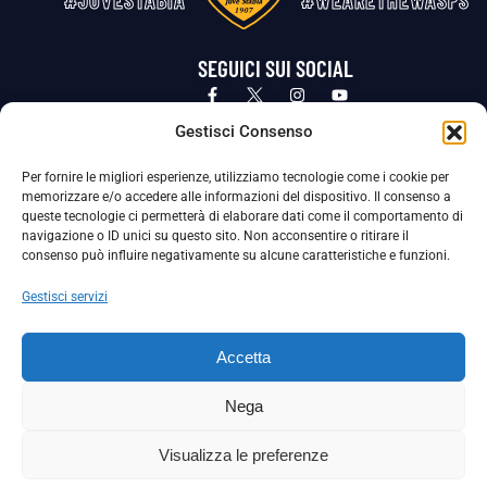
#JUVESTABIA
#WEARETHEWASPS
SEGUICI SUI SOCIAL
Privacy Policy
Cookie Policy
Termini e condizioni generali
Gestisci Consenso
Per fornire le migliori esperienze, utilizziamo tecnologie come i cookie per
La Società ha nominato il Responsabile della Protezione dei Dati Personali (DPO), figura specializzata che vigila sulle modalità
memorizzare e/o accedere alle informazioni del dispositivo. Il consenso a
adottate dalla nostra Società per tutelare i Suoi dati personali.
queste tecnologie ci permetterà di elaborare dati come il comportamento di
navigazione o ID unici su questo sito. Non acconsentire o ritirare il
Per contattare il DPO può scrivere a
consenso può influire negativamente su alcune caratteristiche e funzioni.
dpo@ssjuvestabia.it
Gestisci servizi
Può contattare sempre
dpo@ssjuvestabia.it
Accetta
anche per quanto riguarda la normativa vigente in materia di Whistleblowing.
Nega
La Società ha inoltre adottato un proprio Codice Etico, consultabile al seguente link:
Visualizza le preferenze
Scarica il Codice Etico