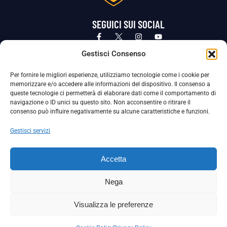
SEGUICI SUI SOCIAL
Privacy Policy
Cookie Policy
Termini e condizioni generali
Gestisci Consenso
Per fornire le migliori esperienze, utilizziamo tecnologie come i cookie per
La Società ha nominato il Responsabile della Protezione dei Dati Personali (DPO), figura specializzata che vigila sulle modalità
memorizzare e/o accedere alle informazioni del dispositivo. Il consenso a
adottate dalla nostra Società per tutelare i Suoi dati personali.
queste tecnologie ci permetterà di elaborare dati come il comportamento di
navigazione o ID unici su questo sito. Non acconsentire o ritirare il
Per contattare il DPO può scrivere a
consenso può influire negativamente su alcune caratteristiche e funzioni.
dpo@ssjuvestabia.it
Gestisci servizi
Può contattare sempre
dpo@ssjuvestabia.it
Accetta
anche per quanto riguarda la normativa vigente in materia di Whistleblowing.
Nega
La Società ha inoltre adottato un proprio Codice Etico, consultabile al seguente link:
Visualizza le preferenze
Scarica il Codice Etico