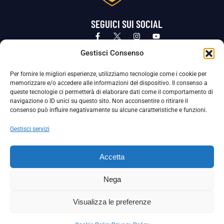
SEGUICI SUI SOCIAL
Privacy Policy
Cookie Policy
Termini e condizioni generali
Gestisci Consenso
Per fornire le migliori esperienze, utilizziamo tecnologie come i cookie per
La Società ha nominato il Responsabile della Protezione dei Dati Personali (DPO), figura specializzata che vigila sulle modalità
memorizzare e/o accedere alle informazioni del dispositivo. Il consenso a
adottate dalla nostra Società per tutelare i Suoi dati personali.
queste tecnologie ci permetterà di elaborare dati come il comportamento di
navigazione o ID unici su questo sito. Non acconsentire o ritirare il
Per contattare il DPO può scrivere a
consenso può influire negativamente su alcune caratteristiche e funzioni.
dpo@ssjuvestabia.it
Gestisci servizi
Può contattare sempre
dpo@ssjuvestabia.it
Accetta
anche per quanto riguarda la normativa vigente in materia di Whistleblowing.
Nega
La Società ha inoltre adottato un proprio Codice Etico, consultabile al seguente link:
Visualizza le preferenze
Scarica il Codice Etico