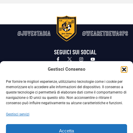
#JUVESTABIA
#WEARETHEWASPS
SEGUICI SUI SOCIAL
Privacy Policy
Cookie Policy
Termini e condizioni generali
Gestisci Consenso
Per fornire le migliori esperienze, utilizziamo tecnologie come i cookie per
La Società ha nominato il Responsabile della Protezione dei Dati Personali (DPO), figura specializzata che vigila sulle modalità
memorizzare e/o accedere alle informazioni del dispositivo. Il consenso a
adottate dalla nostra Società per tutelare i Suoi dati personali.
queste tecnologie ci permetterà di elaborare dati come il comportamento di
navigazione o ID unici su questo sito. Non acconsentire o ritirare il
Per contattare il DPO può scrivere a
consenso può influire negativamente su alcune caratteristiche e funzioni.
dpo@ssjuvestabia.it
Gestisci servizi
Può contattare sempre
dpo@ssjuvestabia.it
Accetta