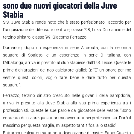
sono due nuovi giocatori della Juve
Stabia
S.S. Juve Stabia rende noto che è stato perfezionato l’accordo per
l’acquisizione del difensore centrale, classe ’98, Luka Dumancic e del
terzino sinistro, classe ’99, Giacomo Ferrazzo.
Dumancic, dopo un esperienza in serie A croata, con la seconda
squadra di Spalato, e un esperienza in serie D italiana, con
l’Albalonga, arriva in prestito al club stabiese dall’U.S. Lecce. Queste le
prime dichiarazioni del neo calciatore gialloblù: “E’ un onore per me
vestire questi colori, voglio fare bene e dare tutto per questa
squadra”.
Ferrazzo, terzino sinistro cresciuto nelle giovanili della Sampdoria,
arriva in prestito alla Juve Stabia alla sua prima esperienza tra i
professionisti. Queste le sue parole da giocatore delle vespe: “Sono
contento di iniziare questa prima avventura nei professionisti. Darò il
massimo per questa maglia, mi aspetto tanti tifosi allo stadio”.
Entrambi i calciatori saranno a disposizione di mister Fabio Caserta