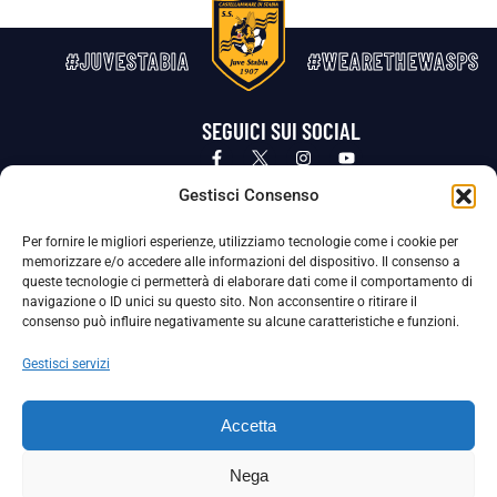
#JUVESTABIA
#WEARETHEWASPS
SEGUICI SUI SOCIAL
Privacy Policy
Cookie Policy
Termini e condizioni generali
Gestisci Consenso
Per fornire le migliori esperienze, utilizziamo tecnologie come i cookie per
La Società ha nominato il Responsabile della Protezione dei Dati Personali (DPO), figura specializzata che vigila sulle modalità
memorizzare e/o accedere alle informazioni del dispositivo. Il consenso a
adottate dalla nostra Società per tutelare i Suoi dati personali.
queste tecnologie ci permetterà di elaborare dati come il comportamento di
navigazione o ID unici su questo sito. Non acconsentire o ritirare il
Per contattare il DPO può scrivere a
consenso può influire negativamente su alcune caratteristiche e funzioni.
dpo@ssjuvestabia.it
Gestisci servizi
Può contattare sempre
dpo@ssjuvestabia.it
Accetta
anche per quanto riguarda la normativa vigente in materia di Whistleblowing.
Nega
La Società ha inoltre adottato un proprio Codice Etico, consultabile al seguente link: