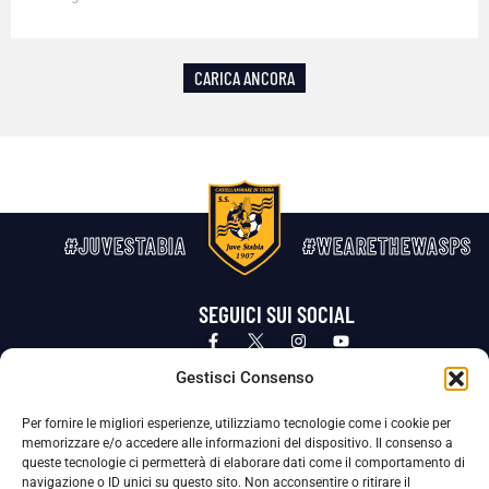
CARICA ANCORA
#JUVESTABIA
#WEARETHEWASPS
SEGUICI SUI SOCIAL
Privacy Policy
Cookie Policy
Termini e condizioni generali
Gestisci Consenso
Per fornire le migliori esperienze, utilizziamo tecnologie come i cookie per
La Società ha nominato il Responsabile della Protezione dei Dati Personali (DPO), figura specializzata che vigila sulle modalità
memorizzare e/o accedere alle informazioni del dispositivo. Il consenso a
adottate dalla nostra Società per tutelare i Suoi dati personali.
queste tecnologie ci permetterà di elaborare dati come il comportamento di
navigazione o ID unici su questo sito. Non acconsentire o ritirare il