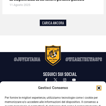
11 Agosto 2025
CARICA ANCORA
#JUVESTABIA
#WEARETHEWASPS
SEGUICI SUI SOCIAL
Privacy Policy
Cookie Policy
Termini e condizioni generali
Gestisci Consenso
Per fornire le migliori esperienze, utilizziamo tecnologie come i cookie per
La Società ha nominato il Responsabile della Protezione dei Dati Personali (DPO), figura specializzata che vigila sulle modalità
memorizzare e/o accedere alle informazioni del dispositivo. Il consenso a
adottate dalla nostra Società per tutelare i Suoi dati personali.