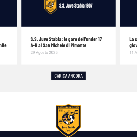
S.S. Juve Stabia: le gare dell’under 17
La 
nile
A-B al San Michele di Pimonte
giov
29 Agosto 2025
11 A
CARICA ANCORA