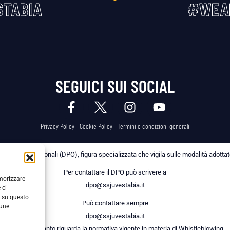
TABIA
#WEA
SEGUICI SUI SOCIAL
Privacy Policy
Cookie Policy
Termini e condizioni generali
 dei Dati Personali (DPO), figura specializzata che vigila sulle modalità adottate 
Per contattare il DPO può scrivere a
emorizzare
dpo@ssjuvestabia.it
 ci
i su questo
Può contattare sempre
cune
dpo@ssjuvestabia.it
anche per quanto riguarda la normativa vigente in materia di Whistleblowing.