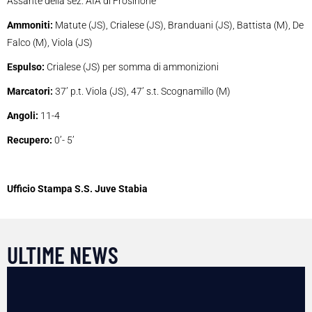
Assante della sez. AIA di Frosinone
Ammoniti:
Matute (JS), Crialese (JS), Branduani (JS), Battista (M), De
Falco (M), Viola (JS)
Espulso:
Crialese (JS) per somma di ammonizioni
Marcatori:
37’ p.t. Viola (JS), 47’ s.t. Scognamillo (M)
Angoli:
11-4
Recupero:
0’- 5’
Ufficio Stampa S.S. Juve Stabia
ULTIME NEWS