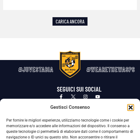
CARICA ANCORA
#JUVESTABIA
#WEARETHEWASPS
SEGUICI SUI SOCIAL
Privacy Policy
Cookie Policy
Termini e condizioni generali
Gestisci Consenso
Per fornire le migliori esperienze, utilizziamo tecnologie come i cookie per
La Società ha nominato il Responsabile della Protezione dei Dati Personali (DPO), figura specializzata che vigila sulle modalità
memorizzare e/o accedere alle informazioni del dispositivo. Il consenso a
adottate dalla nostra Società per tutelare i Suoi dati personali.
queste tecnologie ci permetterà di elaborare dati come il comportamento di
navigazione o ID unici su questo sito. Non acconsentire o ritirare il