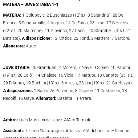
MATERA – JUVE STABIA 1-1
MATERA:
1 Golubovic, 2 Buschiazzo (12’ s.t. 8 Salandria), 28 De
Franco, 5 Scognamillo, 4 Angelo, 14 De Falco, 23 Urso, 17 Sernicola
(22’ s.t. 20 Maimone), 11 Giovinco, 27 Casoli, 10 Strambelli (3’ s.t. 21
Battista).
A disposizione:
12 Mittica, 22 Tonti, 3 Mattera, 7 Sartore.
Allenatore:
Auteri
JUVE STABIA:
26 Branduani, 4 Morero, 7 Nava, 9 Simeri, 10 Paponi
(19’ s.t. 28 Calò), 14 Crialese, 15 Viola, 17 Matute, 18 Canotto (33’ s.t.
29 D’Auria), 19 Bachini (13’ s.t. 6 Allievi), 23 Lisi (19’ s.t. 21 Strefezza).
A disposizione:
1 Bacci, 25 Polverino, 8 Capece, 11 Costantini, 13
Redolfi, 16 Gaye.
Allenatori:
Caserta – Ferrara
Arbitro:
Luca Massimi della sez. AIA di Termoli
Assistenti:
Tiziano Notarangelo della sez. AIA di Cassino – Simone