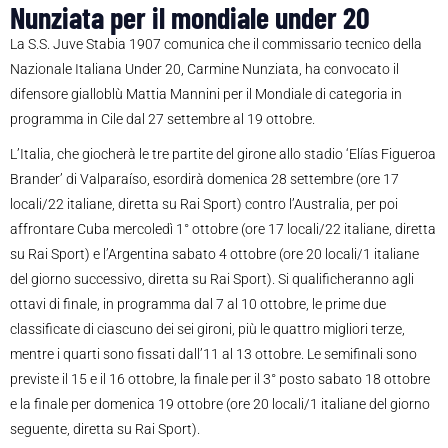
Nunziata per il mondiale under 20
La S.S. Juve Stabia 1907 comunica che il commissario tecnico della
Nazionale Italiana Under 20, Carmine Nunziata, ha convocato il
difensore gialloblù Mattia Mannini per il Mondiale di categoria in
programma in Cile dal 27 settembre al 19 ottobre.
L’Italia, che giocherà le tre partite del girone allo stadio ‘Elías Figueroa
Brander’ di Valparaíso, esordirà domenica 28 settembre (ore 17
locali/22 italiane, diretta su Rai Sport) contro l’Australia, per poi
affrontare Cuba mercoledì 1° ottobre (ore 17 locali/22 italiane, diretta
su Rai Sport) e l’Argentina sabato 4 ottobre (ore 20 locali/1 italiane
del giorno successivo, diretta su Rai Sport). Si qualificheranno agli
ottavi di finale, in programma dal 7 al 10 ottobre, le prime due
classificate di ciascuno dei sei gironi, più le quattro migliori terze,
mentre i quarti sono fissati dall’11 al 13 ottobre. Le semifinali sono
previste il 15 e il 16 ottobre, la finale per il 3° posto sabato 18 ottobre
e la finale per domenica 19 ottobre (ore 20 locali/1 italiane del giorno
seguente, diretta su Rai Sport).