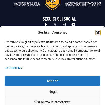
#JUVESTABIA
#WEARETHEWASPS
SEGUICI SUI SOCIAL
Privacy Policy
Cookie Policy
Termini e condizioni generali
Gestisci Consenso
Per fornire le migliori esperienze, utilizziamo tecnologie come i cookie per
La Società ha nominato il Responsabile della Protezione dei Dati Personali (DPO), figura specializzata che vigila sulle modalità
memorizzare e/o accedere alle informazioni del dispositivo. Il consenso a
adottate dalla nostra Società per tutelare i Suoi dati personali.
queste tecnologie ci permetterà di elaborare dati come il comportamento di
navigazione o ID unici su questo sito. Non acconsentire o ritirare il
Per contattare il DPO può scrivere a
consenso può influire negativamente su alcune caratteristiche e funzioni.
dpo@ssjuvestabia.it
Gestisci servizi
Può contattare sempre
dpo@ssjuvestabia.it
Accetta
anche per quanto riguarda la normativa vigente in materia di Whistleblowing.
Nega
La Società ha inoltre adottato un proprio Codice Etico, consultabile al seguente link:
Visualizza le preferenze
Scarica il Codice Etico