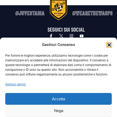
#JUVESTABIA
#WEARETHEWASPS
SEGUICI SUI SOCIAL
Privacy Policy
Cookie Policy
Termini e condizioni generali
Gestisci Consenso
Per fornire le migliori esperienze, utilizziamo tecnologie come i cookie per
La Società ha nominato il Responsabile della Protezione dei Dati Personali (DPO), figura specializzata che vigila sulle modalità
memorizzare e/o accedere alle informazioni del dispositivo. Il consenso a
adottate dalla nostra Società per tutelare i Suoi dati personali.
queste tecnologie ci permetterà di elaborare dati come il comportamento di
navigazione o ID unici su questo sito. Non acconsentire o ritirare il
Per contattare il DPO può scrivere a
consenso può influire negativamente su alcune caratteristiche e funzioni.
dpo@ssjuvestabia.it
Gestisci servizi
Può contattare sempre
dpo@ssjuvestabia.it
Accetta
anche per quanto riguarda la normativa vigente in materia di Whistleblowing.
Nega
La Società ha inoltre adottato un proprio Codice Etico, consultabile al seguente link: