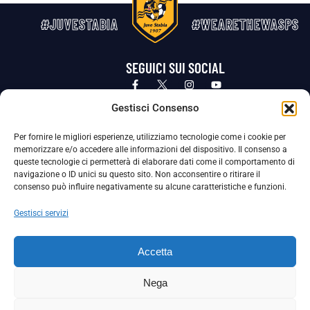
#JUVESTABIA
#WEARETHEWASPS
SEGUICI SUI SOCIAL
Privacy Policy
Cookie Policy
Termini e condizioni generali
Gestisci Consenso
Per fornire le migliori esperienze, utilizziamo tecnologie come i cookie per
La Società ha nominato il Responsabile della Protezione dei Dati Personali (DPO), figura specializzata che vigila sulle modalità
memorizzare e/o accedere alle informazioni del dispositivo. Il consenso a
adottate dalla nostra Società per tutelare i Suoi dati personali.
queste tecnologie ci permetterà di elaborare dati come il comportamento di
navigazione o ID unici su questo sito. Non acconsentire o ritirare il
Per contattare il DPO può scrivere a
consenso può influire negativamente su alcune caratteristiche e funzioni.
dpo@ssjuvestabia.it
Gestisci servizi
Può contattare sempre
dpo@ssjuvestabia.it
Accetta
anche per quanto riguarda la normativa vigente in materia di Whistleblowing.
Nega
La Società ha inoltre adottato un proprio Codice Etico, consultabile al seguente link: