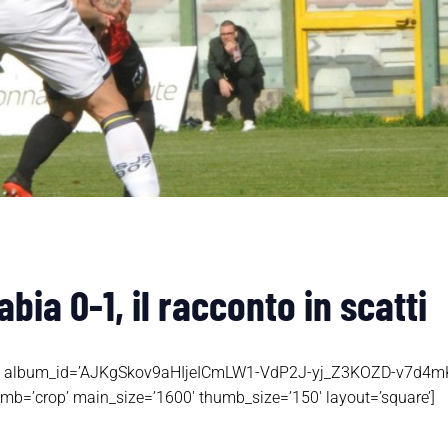
ia 0-1, il racconto in scatti
hotos’ album_id=’AJKgSkov9aHIjeICmLW1-VdP2J-yj_Z3KOZD-v7d
=’crop’ main_size=’1600′ thumb_size=’150′ layout=’square’]