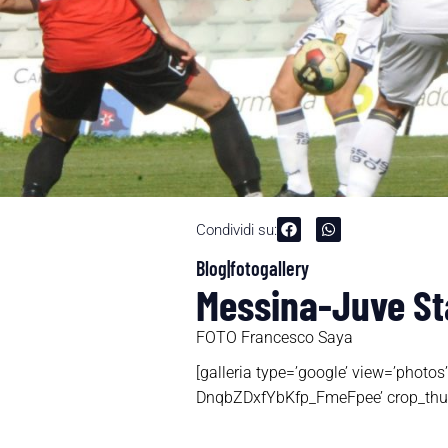
Condividi su:
Blog|fotogallery
Messina-Juve Stab
FOTO Francesco Saya
[galleria type=’google’ view=’p
DnqbZDxfYbKfp_FmeFpee’ crop_thumb