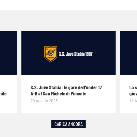
S.S. Juve Stabia: le gare dell’under 17
La 
nile
A-B al San Michele di Pimonte
giov
29 Agosto 2025
11 A
CARICA ANCORA