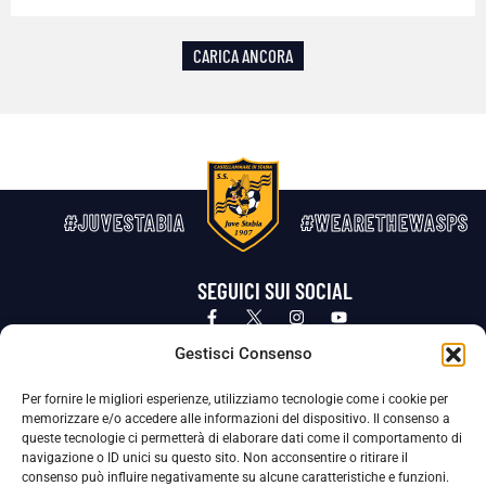
CARICA ANCORA
#JUVESTABIA
#WEARETHEWASPS
SEGUICI SUI SOCIAL
Privacy Policy
Cookie Policy
Termini e condizioni generali
Gestisci Consenso
Per fornire le migliori esperienze, utilizziamo tecnologie come i cookie per
La Società ha nominato il Responsabile della Protezione dei Dati Personali (DPO), figura specializzata che vigila sulle modalità
memorizzare e/o accedere alle informazioni del dispositivo. Il consenso a
adottate dalla nostra Società per tutelare i Suoi dati personali.
queste tecnologie ci permetterà di elaborare dati come il comportamento di
navigazione o ID unici su questo sito. Non acconsentire o ritirare il
Per contattare il DPO può scrivere a
consenso può influire negativamente su alcune caratteristiche e funzioni.