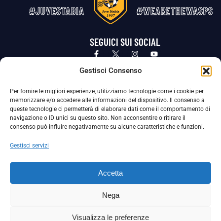
#JUVESTABIA
#WEARETHEWASPS
SEGUICI SUI SOCIAL
Privacy Policy
Cookie Policy
Termini e condizioni generali
Gestisci Consenso
Per fornire le migliori esperienze, utilizziamo tecnologie come i cookie per
La Società ha nominato il Responsabile della Protezione dei Dati Personali (DPO), figura specializzata che vigila sulle modalità
memorizzare e/o accedere alle informazioni del dispositivo. Il consenso a
adottate dalla nostra Società per tutelare i Suoi dati personali.
queste tecnologie ci permetterà di elaborare dati come il comportamento di
navigazione o ID unici su questo sito. Non acconsentire o ritirare il
Per contattare il DPO può scrivere a
consenso può influire negativamente su alcune caratteristiche e funzioni.
dpo@ssjuvestabia.it
Gestisci servizi
Può contattare sempre
dpo@ssjuvestabia.it
Accetta
anche per quanto riguarda la normativa vigente in materia di Whistleblowing.
Nega
La Società ha inoltre adottato un proprio Codice Etico, consultabile al seguente link:
Visualizza le preferenze
Scarica il Codice Etico