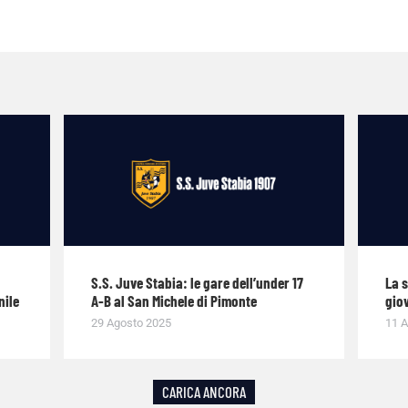
S.S. Juve Stabia: le gare dell’under 17
La 
nile
A-B al San Michele di Pimonte
giov
29 Agosto 2025
11 A
CARICA ANCORA