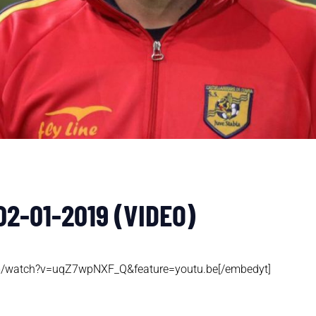
 02-01-2019 (VIDEO)
om/watch?v=uqZ7wpNXF_Q&feature=youtu.be[/embedyt]