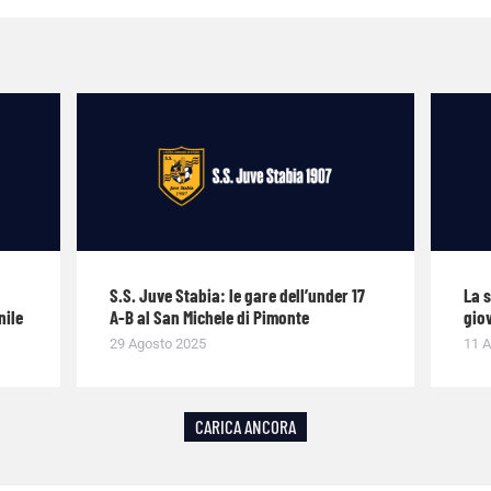
S.S. Juve Stabia: le gare dell’under 17
La 
nile
A-B al San Michele di Pimonte
giov
29 Agosto 2025
11 A
CARICA ANCORA