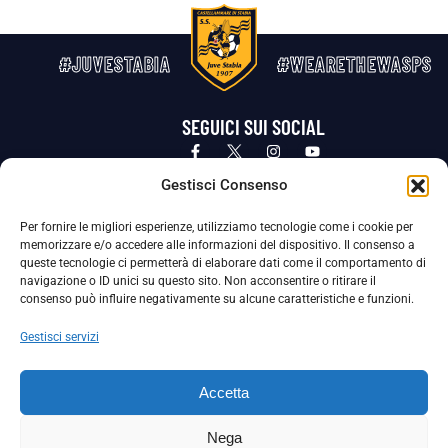
#JUVESTABIA
#WEARETHEWASPS
SEGUICI SUI SOCIAL
Privacy Policy
Cookie Policy
Termini e condizioni generali
Gestisci Consenso
Per fornire le migliori esperienze, utilizziamo tecnologie come i cookie per
La Società ha nominato il Responsabile della Protezione dei Dati Personali (DPO), figura specializzata che vigila sulle modalità
memorizzare e/o accedere alle informazioni del dispositivo. Il consenso a
adottate dalla nostra Società per tutelare i Suoi dati personali.
queste tecnologie ci permetterà di elaborare dati come il comportamento di
navigazione o ID unici su questo sito. Non acconsentire o ritirare il
Per contattare il DPO può scrivere a
consenso può influire negativamente su alcune caratteristiche e funzioni.
dpo@ssjuvestabia.it
Gestisci servizi
Può contattare sempre
dpo@ssjuvestabia.it
Accetta
anche per quanto riguarda la normativa vigente in materia di Whistleblowing.
Nega
La Società ha inoltre adottato un proprio Codice Etico, consultabile al seguente link: