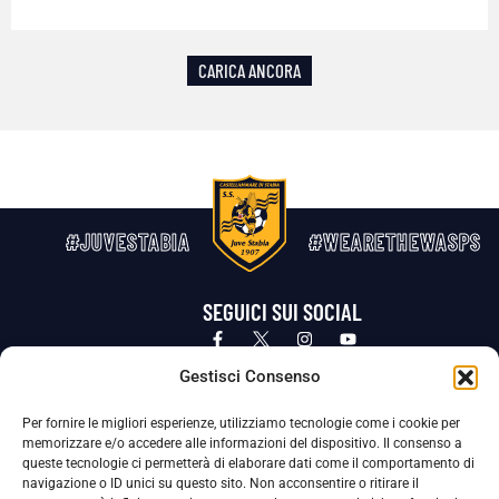
CARICA ANCORA
#JUVESTABIA
#WEARETHEWASPS
SEGUICI SUI SOCIAL
Privacy Policy
Cookie Policy
Termini e condizioni generali
Gestisci Consenso
Per fornire le migliori esperienze, utilizziamo tecnologie come i cookie per
La Società ha nominato il Responsabile della Protezione dei Dati Personali (DPO), figura specializzata che vigila sulle modalità
memorizzare e/o accedere alle informazioni del dispositivo. Il consenso a
adottate dalla nostra Società per tutelare i Suoi dati personali.
queste tecnologie ci permetterà di elaborare dati come il comportamento di
navigazione o ID unici su questo sito. Non acconsentire o ritirare il
Per contattare il DPO può scrivere a