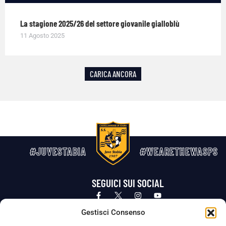
La stagione 2025/26 del settore giovanile gialloblù
11 Agosto 2025
CARICA ANCORA
#JUVESTABIA
#WEARETHEWASPS
SEGUICI SUI SOCIAL
Privacy Policy
Cookie Policy
Termini e condizioni generali
Gestisci Consenso